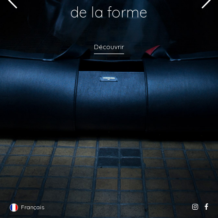
de la forme
Découvrir
Français
I
F
n
a